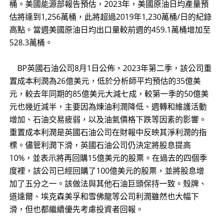
桶。美國能源部報告預估，2023年，美國原油日均產量預
估將達到1,256萬桶，此將超過2019年1,230萬桶/日的紀錄
高點。當週美國原油日均出口量較前週的459.1萬桶增加至
528.3萬桶。
​
BP英國石油公司8月1日公佈，2023年第二季，該公司重
置成本利潤為26億美元，低於分析師平均預估的35億美
元，較去年同期的85億美元大減七成，較第一季的50億美
元也幾近減半，主要因為煉油利潤降低、週轉和維護活動
增加、石油交易疲弱，以及油氣價格下跌等因素的影響。
重置成本利潤是英國石油公司在財報中反映其淨利潤的指
標。儘管利潤下滑，英國石油公司仍決定將股息提高
10%，並表示將再回購15億美元的股票。在過去的四個季
度裡，該公司已經回購了100億美元的股票，並將股息增
加了五分之一。該做法與其他石油巨頭保持一致。殼牌、
道達爾、埃克森美孚和雪佛龍等公司利潤雖然也大幅下
滑，但也都繼續優先考慮投資者回報。