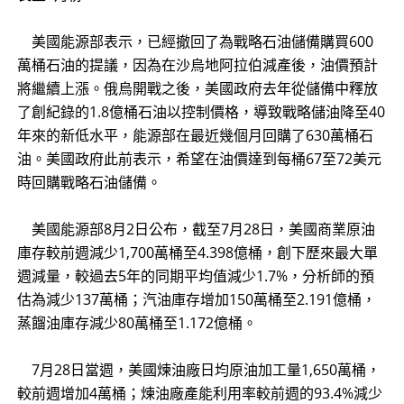
​
美國能源部表示，已經撤回了為戰略石油儲備購買600
萬桶石油的提議，因為在沙烏地阿拉伯減產後，油價預計
將繼續上漲。俄烏開戰之後，美國政府去年從儲備中釋放
了創紀錄的1.8億桶石油以控制價格，導致戰略儲油降至40
年來的新低水平，能源部在最近幾個月回購了630萬桶石
油。美國政府此前表示，希望在油價達到每桶67至72美元
時回購戰略石油儲備。
​
美國能源部8月2日公布，截至7月28日，美國商業原油
庫存較前週減少1,700萬桶至4.398億桶，創下歷來最大單
週減量，較過去5年的同期平均值減少1.7%，分析師的預
估為減少137萬桶；汽油庫存增加150萬桶至2.191億桶，
蒸餾油庫存減少80萬桶至1.172億桶。
​
7月28日當週，美國煉油廠日均原油加工量1,650萬桶，
較前週增加4萬桶；煉油廠產能利用率較前週的93.4%減少