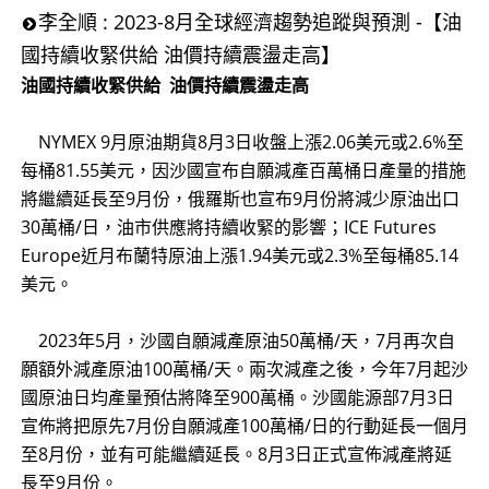
李全順 : 2023-8月全球經濟趨勢追蹤與預測 -【油
國持續收緊供給 油價持續震盪走高】
油國持續收緊供給 油價持續震盪走高
NYMEX 9月原油期貨8月3日收盤上漲2.06美元或2.6%至
每桶81.55美元，因沙國宣布自願減產百萬桶日產量的措施
將繼續延長至9月份，俄羅斯也宣布9月份將減少原油出口
30萬桶/日，油市供應將持續收緊的影響；ICE Futures
Europe近月布蘭特原油上漲1.94美元或2.3%至每桶85.14
美元。
2023年5月，沙國自願減產原油50萬桶/天，7月再次自
願額外減產原油100萬桶/天。兩次減產之後，今年7月起沙
國原油日均產量預估將降至900萬桶。沙國能源部7月3日
宣佈將把原先7月份自願減產100萬桶/日的行動延長一個月
至8月份，並有可能繼續延長。8月3日正式宣佈減產將延
長至9月份。