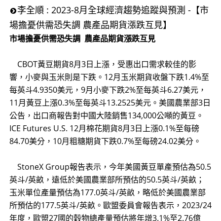
李全順 : 2023-8月全球經濟趨勢追蹤與預測 -【市
場擔憂供需恐失調 農產品期貨漲跌互見】
市場擔憂供需恐失調 農產品期貨漲跌互見
CBOT黃豆期貨8月3日上漲，受惠出口需求較佳的影
響，小麥與玉米則是下跌。12月玉米期貨收盤下跌1.4%至
每英斗4.9350美元，9月小麥下跌2%至每英斗6.27美元，
11月黃豆上漲0.3%至每英斗13.2525美元。美國農業部3日
公告，出口商報告對中國大陸銷售134,000公噸的黃豆。
ICE Futures U.S. 12月棉花期貨8月3日上漲0.1%至每磅
84.70美分，10月粗糖期貨下跌0.7%至每磅24.02美分。
StoneX Group報告表示，今年美國黃豆單產預估為50.5
英斗/英畝，遠低於美國農業部所預估的50.5英斗/英畝；
玉米單位產量預估為177.0英斗/英畝，略低於美國農業部
所預估的177.5英斗/英畝。歐盟委員會報告表示，2023/24
年度，歐盟27國的穀物總產量預估將年增3.1%至2.76億