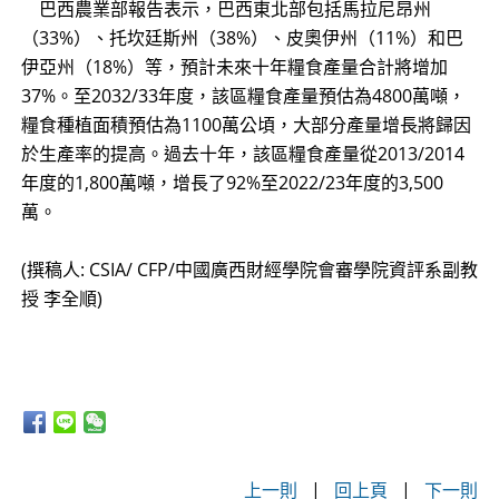
巴西農業部報告表示，巴西東北部包括馬拉尼昂州
（33%）、托坎廷斯州（38%）、皮奧伊州（11%）和巴
伊亞州（18%）等，預計未來十年糧食產量合計將增加
37%。至2032/33年度，該區糧食產量預估為4800萬噸，
糧食種植面積預估為1100萬公頃，大部分產量增長將歸因
於生產率的提高。過去十年，該區糧食產量從2013/2014
年度的1,800萬噸，增長了92%至2022/23年度的3,500
萬。
(撰稿人: CSIA/ CFP/中國廣西財經學院會審學院資評系副教
授 李全順)
上一則
|
回上頁
|
下一則